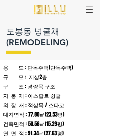
도봉동 넝쿨채
(REMODELING)
용 도 : 단독주택(단독주택)
규 모 : 지상2층
구 조 : 경량목 구조
지 붕 재 : 아스팔트 슁글
외 장 재 : 적삼목 / 스타코
대지면적 : 77.80㎡(23.53평)
건축면적 : 50.56㎡(15.29평)
연 면 적 : 91.34㎡(27.63평)